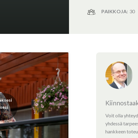
PAIKKOJA:
30
äksesi
Kiinnostaa
sesi
Voit olla yhtey
yhdessä tarpees
hankkeen toteu