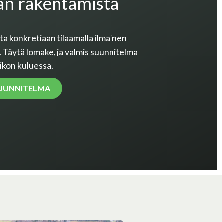
an rakentamista
a konkretiaan tilaamalla ilmainen
Täytä lomake, ja valmis suunnitelma
iikon kuluessa.
SUUNNITELMA