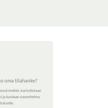
ko oma tilahanke?
dessä meihin, kartoitetaan
i ja luodaan suunnitelma
tukselle.