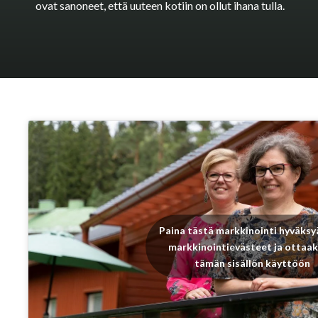
ovat sanoneet, että uuteen kotiin on ollut ihana tulla.
Paina tästä markkinointi hyväksy
markkinointievästeet ja ottaak
tämän sisällön käyttöön