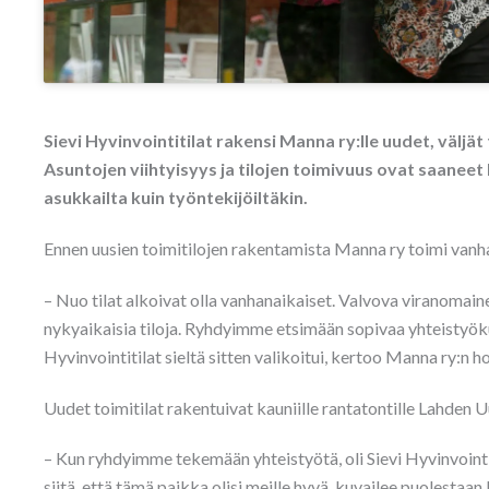
Sievi Hyvinvointitilat rakensi Manna ry:lle uudet, väljät t
Asuntojen viihtyisyys ja tilojen toimivuus ovat saanee
asukkailta kuin työntekijöiltäkin.
Ennen uusien toimitilojen rakentamista Manna ry toimi vanha
– Nuo tilat alkoivat olla vanhanaikaiset. Valvova viranomaine
nykyaikaisia tiloja. Ryhdyimme etsimään sopivaa yhteistyök
Hyvinvointitilat sieltä sitten valikoitui, kertoo Manna ry:n 
Uudet toimitilat rakentuivat kauniille rantatontille Lahden 
– Kun ryhdyimme tekemään yhteistyötä, oli Sievi Hyvinvoint
siitä, että tämä paikka olisi meille hyvä, kuvailee puolestaa