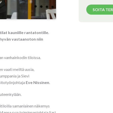
SOITA TE
ilat kauniille rantatontille.
t hyvän vastaanoton niin
n vanhainkodin tiloissa.
n vaati meiltä uusia,
umppania ja Sievi
hoitotyönjohtaja
Eve Nissinen
.
Uuteenkylään.
itiloilla samanlainen näkemys
n Manna ry:n toiminnanjohtaja Sari