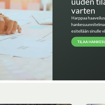
uuden til
varten
Harppaa haaveilust
hankesuunnitelma. 
esitellään sinulle v
TILAA HANKE