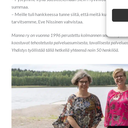
summaa.
– Meille tuli hankkeessa tunne siitä, että meitä kuunnellaan ja
tarvitsemme, Eve Nissinen vahvistaa.
Manna ry on vuonna 1996 perustettu kolmannen sektorin palvelu
koostuvat tehostetusta palveluasumisesta, tavallisesta palveluas
Yhdistys työllistää tällä hetkellä yhteensä noin 50 henkilöä.