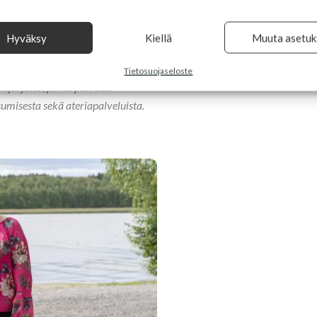
 saamme juuri sellaiset tilat kuin
Hyväksy
Kiellä
Muuta asetuk
Tietosuojaseloste
järjestö, jonka palvelut
umisesta sekä ateriapalveluista.