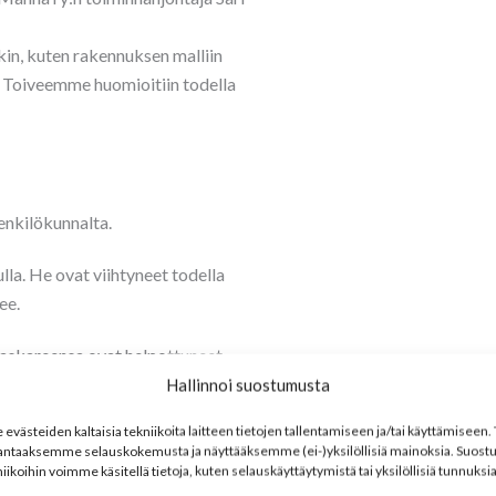
in, kuten rakennuksen malliin
n. Toiveemme huomioitiin todella
enkilökunnalta.
lla. He ovat viihtyneet todella
ee.
en askareensa ovat helpottuneet,
usissa tiloissa on väljää sekä
Hallinnoi suostumusta
ssinen jatkaa.
västeiden kaltaisia tekniikoita laitteen tietojen tallentamiseen ja/tai käyttämisee
antaaksemme selauskokemusta ja näyttääksemme (ei-)yksilöllisiä mainoksia. Suost
iikoihin voimme käsitellä tietoja, kuten selauskäyttäytymistä tai yksilöllisiä tunnuksia 
teistyökumppaniksi, Sari Dufva