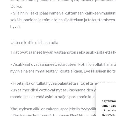
Dufva.
– Sijainnin lisäksi pääsimme vaikuttamaan kaikkeen muuhunk
sekä huoneiden ja toimintojen sijoitteluun ja toteuttamisee
hyvin.
Uuteen kotiin oli ihana tulla
Tilat ovat saaneet hyvän vastaanoton sekä asukkailta että h
– Asukkaat ovat sanoneet, että uuteen kotiin on ollut ihana tu
hyvin aina ensimmäisestä viikosta alkaen, Eve Nissinen iloits
– Hoitajilta on tullut hyvää palautetta siitä, että heidän arj
kun esimerkiksi wc:t ovat nyt asukashuoneiden yhteydessä. U
mahdollisuus tehdä asioita paljon paremmin kuin aiemmin, Ni
Käytämme e
tämän par
Yhdistyksen väki on rakennusprojektiin tyytyväinen.
näihin tekn
sivustolla.
– Pystymme kyllä suosittelemaan Sievi Hyvinvointitiloja yh