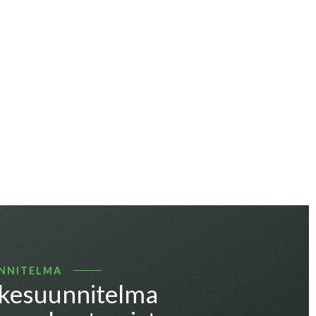
NNITELMA
nkesuunnitelma