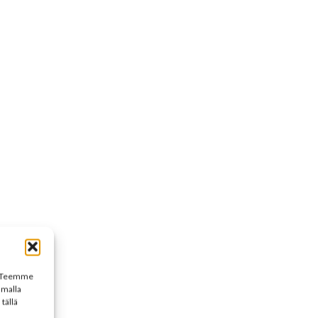
n. Teemme
umalla
tällä