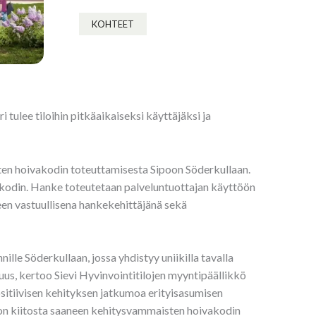
KOHTEET
tulee tiloihin pitkäaikaiseksi käyttäjäksi ja
ten hoivakodin toteuttamisesta Sipoon Söderkullaan.
n kodin. Hanke toteutetaan palveluntuottajan käyttöön
een vastuullisena hankekehittäjänä sekä
ille Söderkullaan, jossa yhdistyy uniikilla tavalla
us, kertoo Sievi Hyvinvointitilojen myyntipäällikkö
sitiivisen kehityksen jatkumoa erityisasumisen
ljon kiitosta saaneen kehitysvammaisten hoivakodin