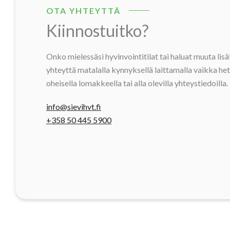
OTA YHTEYTTÄ
Kiinnostuitko?
Onko mielessäsi hyvinvointitilat tai haluat muuta lis
yhteyttä matalalla kynnyksellä laittamalla vaikka heti
oheisella lomakkeella tai alla olevilla yhteystiedoilla.
info@sievihvt.fi
+358 50 445 5900