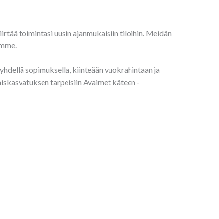
iirtää toimintasi uusin ajanmukaisiin tiloihin. Meidän
imme.
a yhdellä sopimuksella, kiinteään vuokrahintaan ja
aiskasvatuksen tarpeisiin Avaimet käteen -