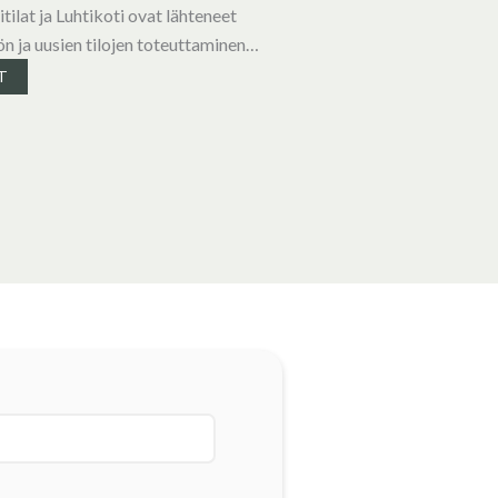
tilat ja Luhtikoti ovat lähteneet
n ja uusien tilojen toteuttaminen…
T