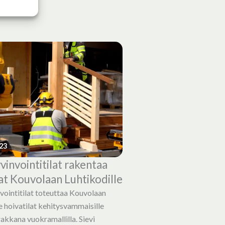
23
vinvointitilat rakentaa
lat Kouvolaan Luhtikodille
vointitilat toteuttaa Kouvolaan
e hoivatilat kehitysvammaisille
akkana vuokramallilla. Sievi