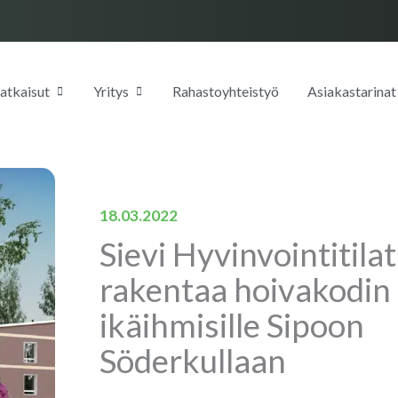
OPEN RATKAISUT
OPEN YRITYS
atkaisut
Yritys
Rahastoyhteistyö
Asiakastarinat
18.03.2022
Sievi Hyvinvointitilat
rakentaa hoivakodin
ikäihmisille Sipoon
Söderkullaan