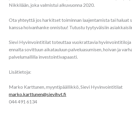
Nikkilään, joka valmistui alkuvuonna 2020.
Ota yhteyttä jos harkitset toiminnan laajentamista tai haluat s
kanssa hoivanhanke onnistuu! Tutustu tyytyväisiin asiakkaisi
Sievi Hyvinvointitilat toteuttaa vuokrattavia hyvinvointitiloj
ennalta sovittuun aikatauluun palveluasumisen, hoivan ja varh
palvelumallilla investointivapaasti.
Lisätietoja:
Marko Karttunen, myyntipäällikkö, Sievi Hyvinvointitilat
marko.karttunen@sievihvt.fi
044 491 6134