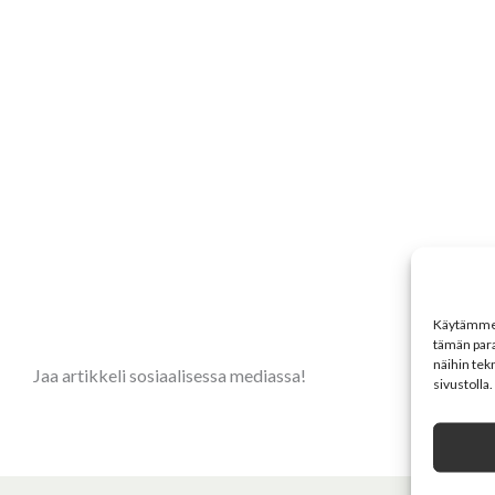
Käytämme e
tämän par
näihin tekn
Jaa artikkeli sosiaalisessa mediassa!
sivustolla.