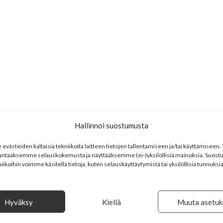
Hallinnoi suostumusta
västeiden kaltaisia tekniikoita laitteen tietojen tallentamiseen ja/tai käyttämisee
antaaksemme selauskokemusta ja näyttääksemme (ei-)yksilöllisiä mainoksia. Suost
iikoihin voimme käsitellä tietoja, kuten selauskäyttäytymistä tai yksilöllisiä tunnuksia 
Hyväksy
Kiellä
Muuta asetuk