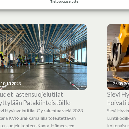
Tietosuojaseloste
10.10.2023
25.05.20
udet lastensuojelutilat
Sievi Hy
yttylään Patakiinteistöille
hoivati
evi Hyvinvointitilat Oy rakentaa vielä 2023
Sievi Hyvin
kana KVR-urakkamallilla toteutettavan
Luhtikodill
stensuojelukohteen Kanta-Hämeeseen.
kokonaisur