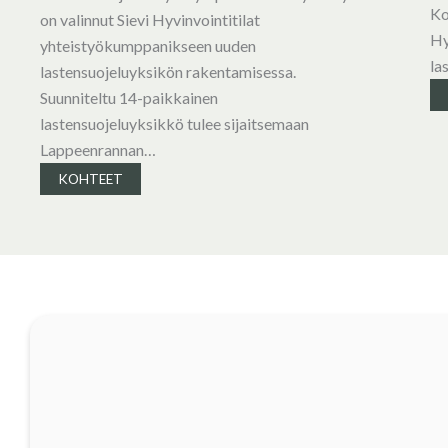
Ko
on valinnut Sievi Hyvinvointitilat
Hy
yhteistyökumppanikseen uuden
la
lastensuojeluyksikön rakentamisessa.
Suunniteltu 14-paikkainen
lastensuojeluyksikkö tulee sijaitsemaan
Lappeenrannan…
KOHTEET