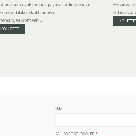
dinomainen, aktiivinen ja yhteisöllinen Sievi
Hyvinvointi
vinvointitilat aloitti uuden
yhteistyöhö
stensuojelukohteen…
KOHTEE
KOHTEET
NIMI
SÄHKÖPOSTIOSOITE