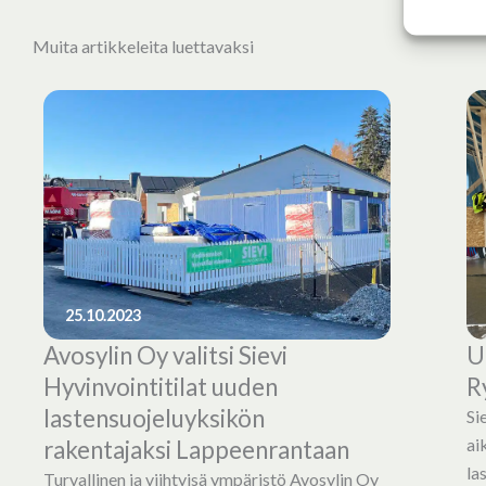
Muita artikkeleita luettavaksi
25.10.2023
Avosylin Oy valitsi Sievi
U
Hyvinvointitilat uuden
R
lastensuojeluyksikön
Si
ai
rakentajaksi Lappeenrantaan
la
Turvallinen ja viihtyisä ympäristö Avosylin Oy