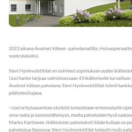
2023 aikana Avaimet käteen -palvelumallilla. Hoivaoperaattori 
vuokralaiseksi.
Sievi Hyvinvointitilat on solminut sopimuksen uuden ikäihmis
Uusi hanke tarjoaa valmistuessaan 43 ikäihmiselle turvallise
Avaimet käteen palveluna. Sievi Hyvinvointitilat toimii hankk
päätoteuttajana.
–Uusi erityisasumisen yksikkö toteutetaan erinomaiselle sijainn
oma rauha ja luonnonläheisyys, mutta palveluiden hyvä saatavu
Marko Karttunen. Ikäihmisten palvelukoti Söderkullaan on po
palveluissa Sipoossa: Sievi Hyvinvointitilat toteutti myös pa