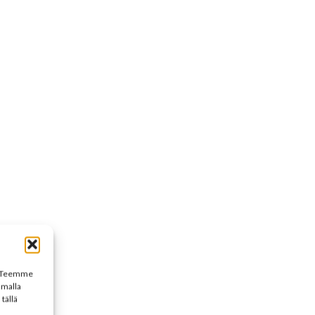
n. Teemme
umalla
tällä