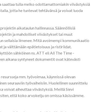
sa saattaa tulla melko odottamattomiakin viivästyksiä
talla, jotta he tuntevat tehtävänsä ja voivat luoda
ojektin aikataulun hallinnassa. Säännöllisiä
jektin ja mahdolliset viivästykset tai muut
 kun sellaisia ilmenee. Mitä avoimempi kommunikaatio
a välttämään epätietoisuus ja ristiriidat.
äyttöön sähköinen ns. ATT eli All The Time -
een aikana syntyneet dokumentit ovat kätevästi
ti resursseja mm. työvoimaa, käynnissä olevan
inen seuraaviin työvaiheisiin. Huolellinen suunnittelu
ka voivat aiheuttaa viivästyksiä. Meillä Sievi
n siten, että koko arvoketju on omissa käsissämme.