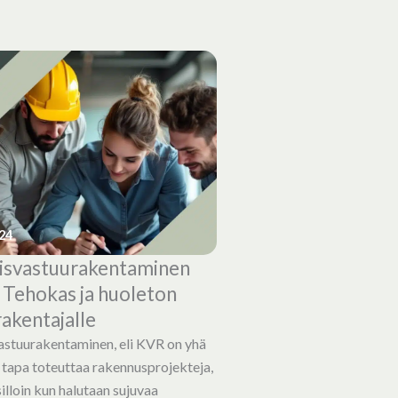
24
isvastuurakentaminen
 Tehokas ja huoleton
rakentajalle
stuurakentaminen, eli KVR on yhä
 tapa toteuttaa rakennusprojekteja,
 silloin kun halutaan sujuvaa