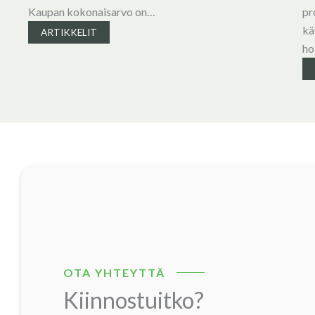
Kaupan kokonaisarvo on…
pr
kä
ARTIKKELIT
ho
OTA YHTEYTTÄ
Kiinnostuitko?