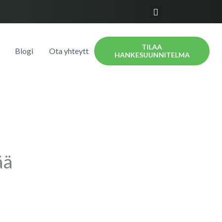
TILAA
Blogi
Ota yhteyttä
HANKESUUNNITELMA
ää