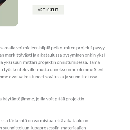
ARTIKKELIT
samalla voi mieleen hiipiä pelko, miten projekti pysyy
aan merkittävästi ja aikataulussa pysyminen onkin yksi
a yksi suuri mittari projektin onnistumisessa. Tämä
issa työskenteleville, mutta onneksemme olemme Sievi
eemme ovat valmistuneet sovitussa ja suunnittelussa
äytäntöjämme, joilla voit pitää projektin
ssa tärkeintä on varmistaa, että aikataulu on
ten suunnitteluun, lupaprosessiin, materiaalien