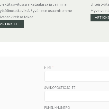
ojektit sovitussa aikataulussa ja valmiina
yhteistyötä
yttöönotettaviksi. Syvällinen osaamisemme
Hyvinvoint
ivahankkeissa tekee…
ARTIKKE
ARTIKKELIT
NIMI
SÄHKÖPOSTIOSOITE
PUHELINNUMERO