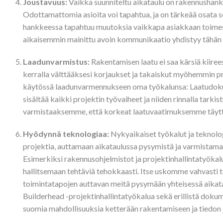
Joustavuus:
Vaikka suunniteltu aikataulu on rakennushank
Odottamattomia asioita voi tapahtua, ja on tärkeää osata so
hankkeessa tapahtuu muutoksia vaikkapa asiakkaan toimesta
aikaisemmin mainittu avoin kommunikaatio yhdistyy tähän
Laadunvarmistus:
Rakentamisen laatu ei saa kärsiä kiiree
kerralla välttääksesi korjaukset ja takaiskut myöhemmin proj
käytössä laadunvarmennukseen oma työkalunsa: Laatudokum
sisältää kaikki projektin työvaiheet ja niiden rinnalla tarkis
varmistaaksemme, että korkeat laatuvaatimuksemme täyttyv
Hyödynnä teknologiaa:
Nykyaikaiset työkalut ja teknolog
projektia, auttamaan aikataulussa pysymistä ja varmistam
Esimerkiksi rakennusohjelmistot ja projektinhallintatyökal
hallitsemaan tehtäviä tehokkaasti. Itse uskomme vahvasti te
toimintatapojen auttavan meitä pysymään yhteisessä aika
Builderhead -projektinhallintatyökalua sekä erillistä do
suomia mahdollisuuksia ketterään rakentamiseen ja tiedon