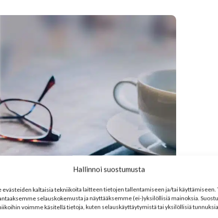
Hallinnoi suostumusta
västeiden kaltaisia tekniikoita laitteen tietojen tallentamiseen ja/tai käyttämisee
antaaksemme selauskokemusta ja näyttääksemme (ei-)yksilöllisiä mainoksia. Suost
iikoihin voimme käsitellä tietoja, kuten selauskäyttäytymistä tai yksilöllisiä tunnuksia 