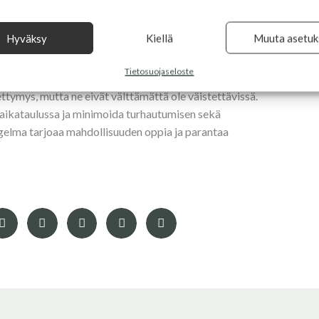
Hyväksy
Kiellä
Muuta asetuk
Tietosuojaseloste
ttymys, mutta ne eivät välttämättä ole väistettävissä.
n aikataulussa ja minimoida turhautumisen sekä
ngelma tarjoaa mahdollisuuden oppia ja parantaa