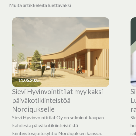
Muita artikkeleita luettavaksi
11.06.2025
Sievi Hyvinvointitilat myy kaksi
S
päiväkotikiinteistöä
L
Nordiqukselle
r
Sievi Hyvinvointitilat Oy on solminut kaupan
Si
kahdesta päiväkotikiinteistöstä
ho
kiinteistösijoitusyhtiö Nordiquksen kanssa.
ra