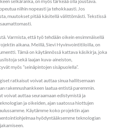
keen selkäranka, on myös tärkeää olla joustava.
peutua niihin nopeasti ja tehokkaasti. Jos
, muutokset pitää käsitellä välittömästi. Tekstissä
 saumattomasti.
stä. Varmista, että työ tehdään oikein ensimmäisellä
ektin aikana. Meillä, Sievi Hyvinvointitiloilla, on
entti. Tämä on käytännössä kattava käsikirja, joka
tuslistoja sekä laajan kuva-aineiston,
ät myös ”seinäpintojen sisäpuolella”.
iset ratkaisut voivat auttaa sinua hallitsemaan
aan rakennushankkeen laatua entistä paremmin.
ut voivat auttaa seuraamaan edistymistä ja
knologian ja oikeiden, ajan saatossa hiottujen
taulussamme. Käytämme koko projektin ajan
kumentointiohjelmaa hyödyntääksemme teknologian
 jakamiseen.