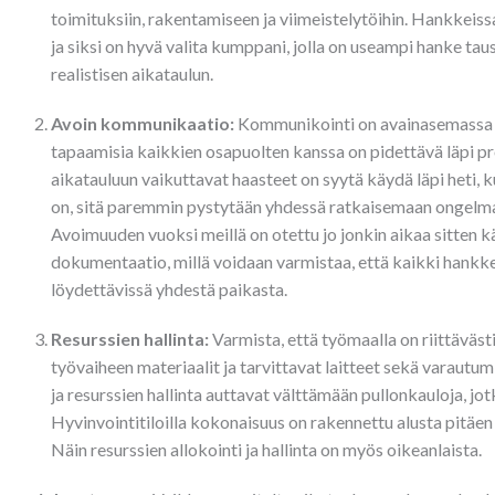
toimituksiin, rakentamiseen ja viimeistelytöihin. Hankkeis
ja siksi on hyvä valita kumppani, jolla on useampi hanke taus
realistisen aikataulun.
Avoin kommunikaatio:
Kommunikointi on avainasemassa pr
tapaamisia kaikkien osapuolten kanssa on pidettävä läpi pro
aikatauluun vaikuttavat haasteet on syytä käydä läpi heti,
on, sitä paremmin pystytään yhdessä ratkaisemaan ongelmat j
Avoimuuden vuoksi meillä on otettu jo jonkin aikaa sitten k
dokumentaatio, millä voidaan varmistaa, että kaikki hankk
löydettävissä yhdestä paikasta.
Resurssien hallinta:
Varmista, että työmaalla on riittäväs
työvaiheen materiaalit ja tarvittavat laitteet sekä varautum
ja resurssien hallinta auttavat välttämään pullonkauloja, jot
Hyvinvointitiloilla kokonaisuus on rakennettu alusta pitäe
Näin resurssien allokointi ja hallinta on myös oikeanlaista.