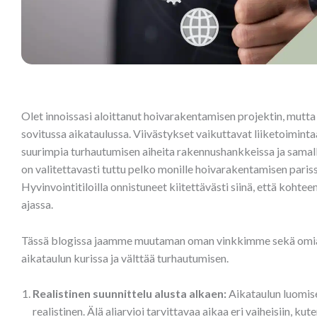
Olet innoissasi aloittanut hoivarakentamisen projektin, mutta 
sovitussa aikataulussa. Viivästykset vaikuttavat liiketoimint
suurimpia turhautumisen aiheita rakennushankkeissa ja samall
on valitettavasti tuttu pelko monille hoivarakentamisen par
Hyvinvointitiloilla onnistuneet kiitettävästi siinä, että koht
ajassa.
Tässä blogissa jaamme muutaman oman vinkkimme sekä omia k
aikataulun kurissa ja välttää turhautumisen.
Realistinen suunnittelu alusta alkaen:
Aikataulun luomise
realistinen. Älä aliarvioi tarvittavaa aikaa eri vaiheisiin, ku