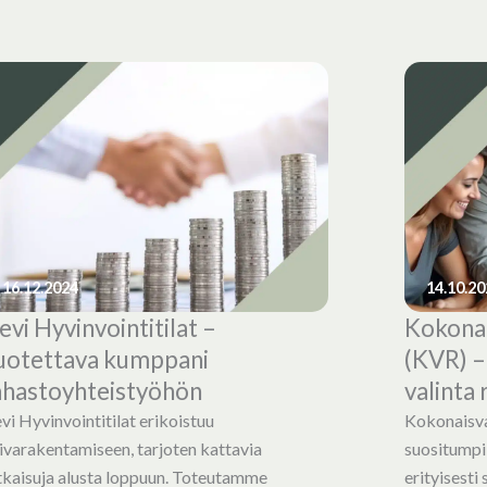
16.12.2024
14.10.20
ievi Hyvinvointitilat –
Kokona
uotettava kumppani
(KVR) –
ahastoyhteistyöhön
valinta 
evi Hyvinvointitilat erikoistuu
Kokonaisva
ivarakentamiseen, tarjoten kattavia
suositumpi
tkaisuja alusta loppuun. Toteutamme
erityisesti