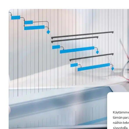
Käytämme e
tämän par
näihin tekn
sivustolla.