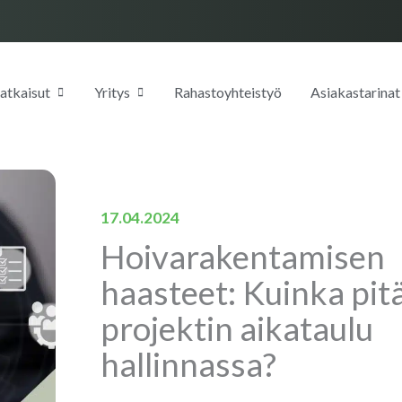
OPEN RATKAISUT
OPEN YRITYS
atkaisut
Yritys
Rahastoyhteistyö
Asiakastarinat
17.04.2024
Hoivarakentamisen
haasteet: Kuinka pit
projektin aikataulu
hallinnassa?